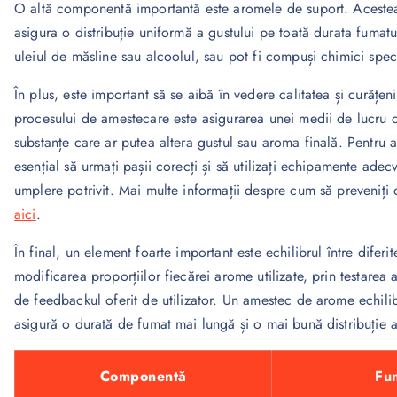
O altă componentă importantă este aromele de suport. Acestea s
asigura o distribuție uniformă a gustului pe toată durata fumat
uleiul de măsline sau alcoolul, sau pot fi compuși chimici specia
În plus, este important să se aibă în vedere calitatea și curățe
procesului de amestecare este asigurarea unei medii de lucru c
substanțe care ar putea altera gustul sau aroma finală. Pentru a 
esențial să urmați pașii corecți și să utilizați echipamente adecv
umplere potrivit. Mai multe informații despre cum să preveniți d
aici
.
În final, un element foarte important este echilibrul între difer
modificarea proporțiilor fiecărei arome utilizate, prin testarea 
de feedbackul oferit de utilizator. Un amestec de arome echilib
asigură o durată de fumat mai lungă și o mai bună distribuție 
Componentă
Fun