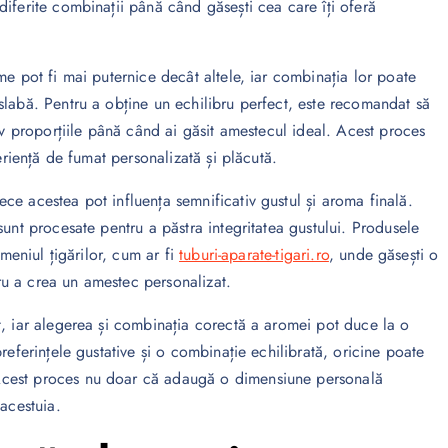
iferite combinații până când găsești cea care îți oferă
me pot fi mai puternice decât altele, iar combinația lor poate
slabă. Pentru a obține un echilibru perfect, este recomandat să
siv proporțiile până când ai găsit amestecul ideal. Acest proces
eriență de fumat personalizată și plăcută.
ce acestea pot influența semnificativ gustul și aroma finală.
sunt procesate pentru a păstra integritatea gustului. Produsele
omeniul țigărilor, cum ar fi
tuburi-aparate-tigari.ro
, unde găsești o
tru a crea un amestec personalizat.
t, iar alegerea și combinația corectă a aromei pot duce la o
referințele gustative și o combinație echilibrată, oricine poate
Acest proces nu doar că adaugă o dimensiune personală
acestuia.