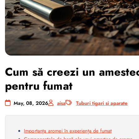
Cum să creezi un ameste
pentru fumat
May, 08, 2026
aisa
Tuburi tigari si aparate
Importanța aromei în experiența de fumat