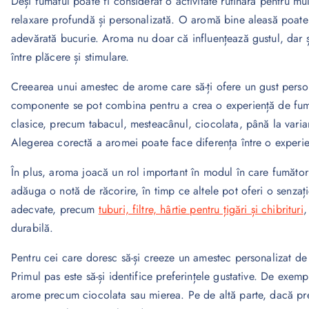
Deși fumatul poate fi considerat o activitate rutinară pentru mu
relaxare profundă și personalizată. O aromă bine aleasă poate
adevărată bucurie. Aroma nu doar că influențează gustul, dar ș
între plăcere și stimulare.
Creearea unui amestec de arome care să-ți ofere un gust persona
componente se pot combina pentru a crea o experiență de fumat
clasice, precum tabacul, mesteacânul, ciocolata, până la varian
Alegerea corectă a aromei poate face diferența între o experi
În plus, aroma joacă un rol important în modul în care fumător
adăuga o notă de răcorire, în timp ce altele pot oferi o senza
adecvate, precum
tuburi, filtre, hârtie pentru țigări și chibrituri
,
durabilă.
Pentru cei care doresc să-și creeze un amestec personalizat de
Primul pas este să-și identifice preferințele gustative. De exemp
arome precum ciocolata sau mierea. Pe de altă parte, dacă pre