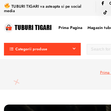
S
TUBURI TIGARI va asteapta si pe social
k
media
i
p
Prima Pagina
Magazin tubu
t
o
c
Categorii produse
o
n
t
e
Prima
n
t