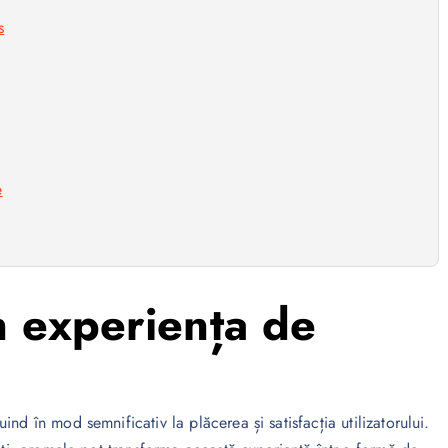
s
e
n experiența de
nd în mod semnificativ la plăcerea și satisfacția utilizatorului.