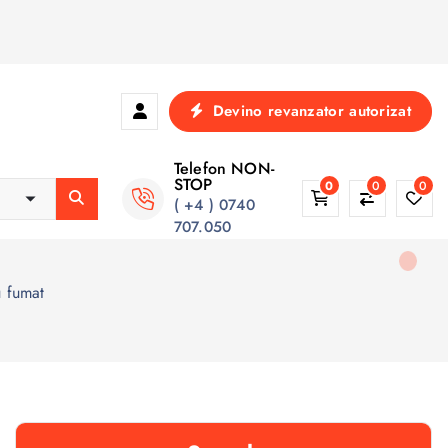
Devino revanzator autorizat
Telefon NON-
STOP
0
0
0
( +4 ) 0740
707.050
u fumat