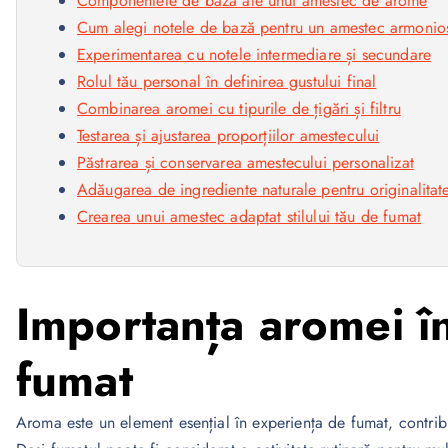
Componentele de bază ale unui amestec de arome
Cum alegi notele de bază pentru un amestec armonio
Experimentarea cu notele intermediare și secundare
Rolul tău personal în definirea gustului final
Combinarea aromei cu tipurile de țigări și filtru
Testarea și ajustarea proporțiilor amestecului
Păstrarea și conservarea amestecului personalizat
Adăugarea de ingrediente naturale pentru originalitat
Crearea unui amestec adaptat stilului tău de fumat
Importanța aromei î
fumat
Aroma este un element esențial în experiența de fumat, contribui