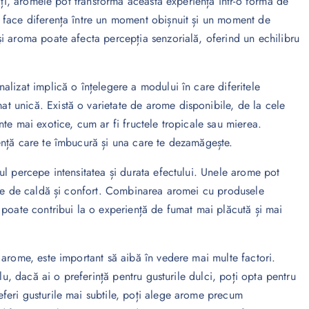
lți, aromele pot transforma această experiență într-o formă de
 face diferența între un moment obișnuit și un moment de
i aroma poate afecta percepția senzorială, oferind un echilibru
lizat implică o înțelegere a modului în care diferitele
 unică. Există o varietate de arome disponibile, de la cele
te mai exotice, cum ar fi fructele tropicale sau mierea.
ență care te îmbucură și una care te dezamăgește.
ul percepe intensitatea și durata efectului. Unele arome pot
ție de caldă și confort. Combinarea aromei cu produsele
 poate contribui la o experiență de fumat mai plăcută și mai
 arome, este important să aibă în vedere mai multe factori.
lu, dacă ai o preferință pentru gusturile dulci, poți opta pentru
feri gusturile mai subtile, poți alege arome precum