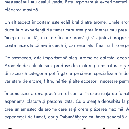
mesteacânul sau ceaiul verde. Este important să experimentezi d
plăcerea maximă.
Un alt aspect important este echilibrul dintre arome. Unele aro
duce la o experiență de fumat care este prea intensă sau prea 
începi cu cantități mici de fiecare aromă și să ajustezi progre
poate necesita câteva încercări, dar rezultatul final va fi o exp
De asemenea, este important să alegi arome de calitate, deoare
Aromele de calitate sunt produse din materii prime naturale și 
din această categorie pot fi găsite pe site-uri specializate în d
varietate de arome, filtre, hârtie și alte accesorii necesare pen
În concluzie, aroma joacă un rol central în experiența de fuma
experiență plăcută și personalizată. Cu o atenție deosebită la p
crea un amestec de arome care să-și ofere plăcerea maximă. 
experienței de fumat, dar și îmbunătățește calitatea generală a 