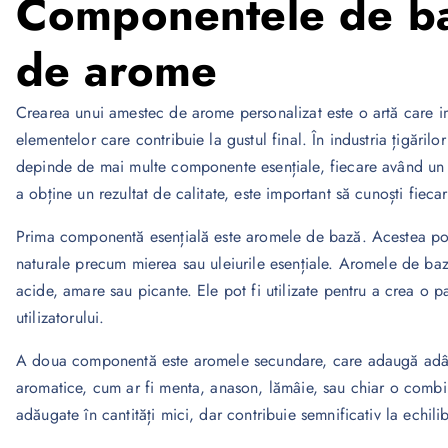
Componentele de ba
de arome
Crearea unui amestec de arome personalizat este o artă care im
elementelor care contribuie la gustul final. În industria țigări
depinde de mai multe componente esențiale, fiecare având un ro
a obține un rezultat de calitate, este important să cunoști fieca
Prima componentă esențială este aromele de bază. Acestea pot 
naturale precum mierea sau uleiurile esențiale. Aromele de bază
acide, amare sau picante. Ele pot fi utilizate pentru a crea o pa
utilizatorului.
A doua componentă este aromele secundare, care adaugă adânc
aromatice, cum ar fi menta, anason, lămâie, sau chiar o combi
adăugate în cantități mici, dar contribuie semnificativ la echilib