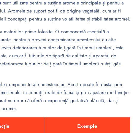
unt utilizate pentru a susține aromele principale și pentru a
ului. Aromele de suport pot fi de origine vegetală, cum ar fi
li concepuți pentru a susține volatilitatea și stabilitatea aromei.
nia materiilor prime folosite. O componentă esențială a
urate, pentru a preveni contaminarea amestecului cu alte
evita deteriorarea tuburilor de țigară în timpul umplerii, este
ate, cum ar fi tuburile de țigară de calitate și aparatul de
eteriorarea tuburilor de țigară în timpul umplerii puteți găsi
itele componente ale amestecului. Acesta poate fi ajustat prin
amestecului în condiții reale de fumat și prin ajustarea în funcție
rat nu doar că oferă o experiență gustativă plăcută, dar și
a aromei.
cție
Exemple