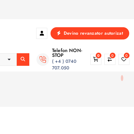
Devino revanzator autorizat
Telefon NON-
STOP
0
0
0
( +4 ) 0740
707.050