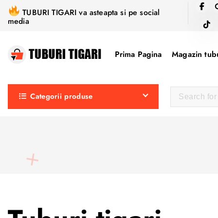
S
TUBURI TIGARI va asteapta si pe social
k
media
i
p
Prima Pagina
Magazin tubu
t
o
c
Categorii produse
o
n
t
e
n
t