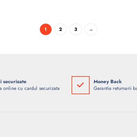
1
2
3
→
ti securizate
Money Back
a online cu cardul securizata
Garantia returnarii b