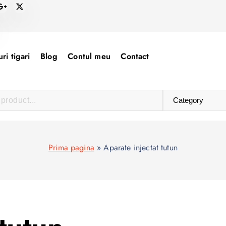
ri tigari
Blog
Contul meu
Contact
Prima pagina
»
Aparate injectat tutun