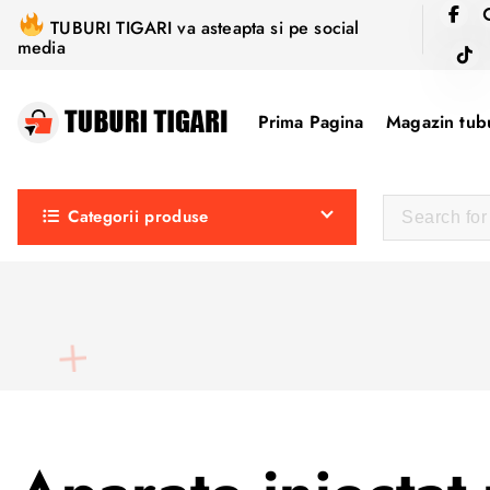
S
TUBURI TIGARI va asteapta si pe social
k
media
i
p
Prima Pagina
Magazin tubu
t
o
c
Categorii produse
o
n
t
e
n
t