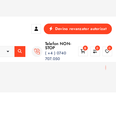
Devino revanzator autorizat
Telefon NON-
STOP
0
0
0
( +4 ) 0740
707.050