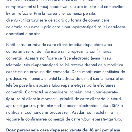
comportament si limbaj neadecvat, sau are in istoricul comenzilor
livrari refuzate. Prin lansarea unei comenzi pe site,
clientul/utilizatorul este de acord cu forma de comunicare
(telefonic sau e-mail) prin care tuburi-aparate-tigari.ro isi deruleaza
operatiunile pe site.
Notificarea primita de catre client, imediat dupa efectuarea
comenzii are rol de informare si nu reprezinta confirmarea
comenzii. Aceasta notificare se face electronic (e-mail) sau
telefonic. tuburi-aparate-tigari.ro isi rezerva dreptul de a modifica
cantitatea de produse din comanda. Daca modificam cantitatea de
produse, vom anunta clientul la adresa de e-mail sau la numarul de
telefon puse la dispozitia tuburi-aparate-tigari.ro la efectuarea
comenzii. Contractul se considera incheiat intre tuburi-aparate-
tigari.ro si client in momentul primirii de catre client de la tuburi-
aparate-tigari.ro, prin intermediul postei electronice si/sau SMS a
notificarii ,,comanda in procesare,,. Asadar, contractul intra in
vigoare la confirmarea comenzii de catre tuburi-aparate-tigari.ro.
Doar persoanele care depasesc varsta de 18 ani pot plasa