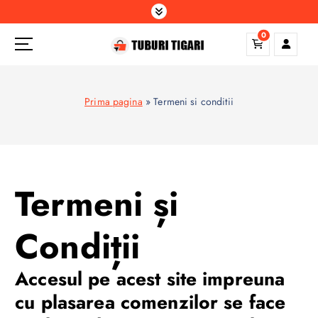
S
k
0
i
p
t
o
Prima pagina
»
Termeni si conditii
c
o
n
t
e
Termeni și
n
t
Condiții
Accesul pe acest site impreuna
cu plasarea comenzilor se face