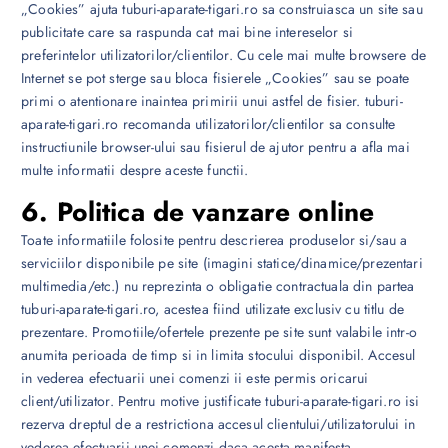
„Cookies” ajuta tuburi-aparate-tigari.ro sa construiasca un site sau
publicitate care sa raspunda cat mai bine intereselor si
preferintelor utilizatorilor/clientilor. Cu cele mai multe browsere de
Internet se pot sterge sau bloca fisierele „Cookies” sau se poate
primi o atentionare inaintea primirii unui astfel de fisier. tuburi-
aparate-tigari.ro recomanda utilizatorilor/clientilor sa consulte
instructiunile browser-ului sau fisierul de ajutor pentru a afla mai
multe informatii despre aceste functii.
6. Politica de vanzare online
Toate informatiile folosite pentru descrierea produselor si/sau a
serviciilor disponibile pe site (imagini statice/dinamice/prezentari
multimedia/etc.) nu reprezinta o obligatie contractuala din partea
tuburi-aparate-tigari.ro, acestea fiind utilizate exclusiv cu titlu de
prezentare. Promotiile/ofertele prezente pe site sunt valabile intr-o
anumita perioada de timp si in limita stocului disponibil. Accesul
in vederea efectuarii unei comenzi ii este permis oricarui
client/utilizator. Pentru motive justificate tuburi-aparate-tigari.ro isi
rezerva dreptul de a restrictiona accesul clientului/utilizatorului in
vederea efectuarii unei comenzi daca acesta manifesta