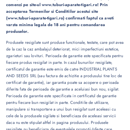
comenzi pe site-ul www.tuburi-aparate-tigari.ro! Prin
acceptarea Termenilor si Conditiilor acestui site
(www.tuburi-aparate-tigari.ro) confirmati faptul ca aveti
varsta minima legala de 18 ani pentru comandarea
produselor.
Produsele resigilate sunt produse functionale, testate, care pot avea
de la caz la caz ambalajul deteriorat, mici imperfectiuni estetice,
zgarieturi sau lovituri. Perioada de garantie este specificata pentru
fiecare produs resigilat in parte. In cazul bunurilor resigilate,
certificatul de garantie este emis de catre INDUSTRIAL PLANTS
AND SEEDS SRL (sau factura de achizitie a produsului tine loc de
certificat de garantie), iar garantia poate sa acopere o perioada
diferita fata de perioada de garantie a aceluiasi bun nou, sigilat.
Perioada de garantie este specificata in certificatul de garantie
pentru fiecare bun resigilat in parte. Conditiile de utilizare,
manipulare si transportare a unui bun resigilat sunt aceleasi cu
cele de la produsele sigilate si beneficiaza de aceleasi servicii
daca nu este stipulat altfel in pagina produsului. Produsele
resigilate nu beneficiaza de eventualele promotii/oferte care