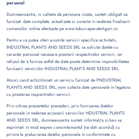
personal
Dumneavoastra, in calitate de persoana vizata, sunteti obligati sa
furnizati date complete, actualizate si corecte in vederea finalizarii
comenzilor online efectuate pe www.tuburi-aparate-tigari.ro.
Pentru a va putea oferi anumite servicii specifice activitatii,
INDUSTRIAL PLANTS AND SEEDS SRL va solicita datele cu
caracter personal necesare prestarii respectivelor servicii, iar
refuzul de a furniza astfel de date poate determina imposibilitatea
furnizarii serviciilor INDUSTRIAL PLANTS AND SEEDS SRL.
Atunci cand achizitionati un serviciu furnizat de PNDUSTRIAL
PLANTS AND SEEDS SRL, vom colecta date personale in legatura
cu prestarea respectivelor servicii.
Prin citirea prezentelor prevederi, prin furnizarea datelor
personale in vederea accesarii serviciilor NDUSTRIAL PLANTS
AND SEEDS SRL, dumneavoastra sunteti informat/a si/sau va
exprimati in mod expres consimtamantul (va dati acordul) cu
privire la prelucrarea datelor personale in conformitate cu