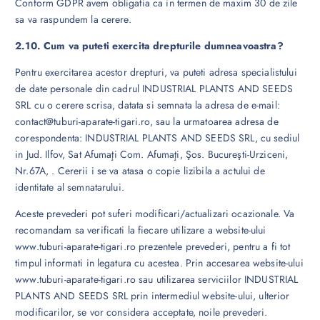
Conform GDPR avem obligatia ca in termen de maxim 30 de zile
sa va raspundem la cerere.
2.10. Cum va puteti exercita drepturile dumneavoastra?
Pentru exercitarea acestor drepturi, va puteti adresa specialistului
de date personale din cadrul INDUSTRIAL PLANTS AND SEEDS
SRL cu o cerere scrisa, datata si semnata la adresa de e-mail:
contact@tuburi-aparate-tigari.ro, sau la urmatoarea adresa de
corespondenta: INDUSTRIAL PLANTS AND SEEDS SRL, cu sediul
in Jud. Ilfov, Sat Afumaţi Com. Afumaţi, Şos. Bucureşti-Urziceni,
Nr.67A, . Cererii i se va atasa o copie lizibila a actului de
identitate al semnatarului.
Aceste prevederi pot suferi modificari/actualizari ocazionale. Va
recomandam sa verificati la fiecare utilizare a website-ului
www.tuburi-aparate-tigari.ro prezentele prevederi, pentru a fi tot
timpul informati in legatura cu acestea. Prin accesarea website-ului
www.tuburi-aparate-tigari.ro sau utilizarea serviciilor INDUSTRIAL
PLANTS AND SEEDS SRL prin intermediul website-ului, ulterior
modificarilor, se vor considera acceptate, noile prevederi.