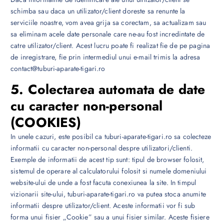
schimba sau daca un utilizator/client doreste sa renunte la
serviciile noastre, vom avea grija sa corectam, sa actualizam sau
sa eliminam acele date personale care ne-au fost incredintate de
catre utilizator/client. Acest lucru poate fi realizat fie de pe pagina
de inregistrare, fie prin intermediul unui e-mail trimis la adresa
contact@tuburi-aparate-tigari.ro
5. Colectarea automata de date
cu caracter non-personal
(COOKIES)
In unele cazuri, este posibil ca tuburi-aparate-tigari.ro sa colecteze
informatii cu caracter non-personal despre utilizatori/clienti.
Exemple de informatii de acest tip sunt: tipul de browser folosit,
sistemul de operare al calculatorului folosit si numele domeniului
website-ului de unde a fost facuta conexiunea la site. In timpul
vizionarii site-ului, tuburi-aparate-tigari.ro va putea stoca anumite
informatii despre utilizator/client. Aceste informatii vor fi sub
forma unui fisier „Cookie” sau a unui fisier similar. Aceste fisiere