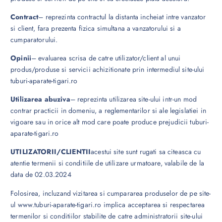
Contract
– reprezinta contractul la distanta incheiat intre vanzator
si client, fara prezenta fizica simultana a vanzatorului si a
cumparatorului.
Opinii
– evaluarea scrisa de catre utilizator/client al unui
produs/produse si servicii achizitionate prin intermediul site-ului
tuburi-aparate-tigari.ro
Utilizarea abuziva
– reprezinta utilizarea site-ului intr-un mod
contrar practicii in domeniu, a reglementarilor si ale legislatiei in
vigoare sau in orice alt mod care poate produce prejudicii tuburi-
aparate-tigari.ro
UTILIZATORII/CLIENTII
acestui site sunt rugati sa citeasca cu
atentie termenii si conditiile de utilizare urmatoare, valabile de la
data de 02.03.2024
Folosirea, incluzand vizitarea si cumpararea produselor de pe site-
ul www.tuburi-aparate-tigari.ro implica acceptarea si respectarea
termenilor si conditiilor stabilite de catre administratorii site-ului