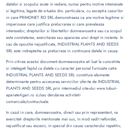
datelor si scopului avute in vedere, numai pentru motive intemeiate
si legitime, legate de situatia dvs. particulara, cu exceptia cazurilor
in care PRIMONET RO SRL demonstreaza ca are motive legitime si
imperioase care justifica prelucrarea si care prevaleaza
intereselor, drepturilor si libertatilor dumneavoastra sau ca scopul
este constatarea, exercitarea sau apararea unui drept in instanta. In
caz de opozitie nejustificata, INDUSTRIAL PLANTS AND SEEDS
SRL este indreptatita sa prelucreze in continuare datele in cauza.
Prin citirea acestui document dumneavoastra ati luat la cunostinta
si intelegeti faptul ca datele cu caracter personal furnizate catre
INDUSTRIAL PLANTS AND SEEDS SRL constituie elemente
determinante pentru accesarea serviciilor oferite de INDUSTRIAL
PLANTS AND SEEDS SRL prin intermediul site-ului www.tuburi-
aparate-tigari.ro si/sau derularea activitatii
comerciale/contractuale.
In cazul in care, dumneavoastra, direct sau prin reprezentant, va
exercitati drepturile mentionate mai sus, in mod vadit nefondat,
nejustificat sau excesiv, in special din cauza caracterului repetitiv,