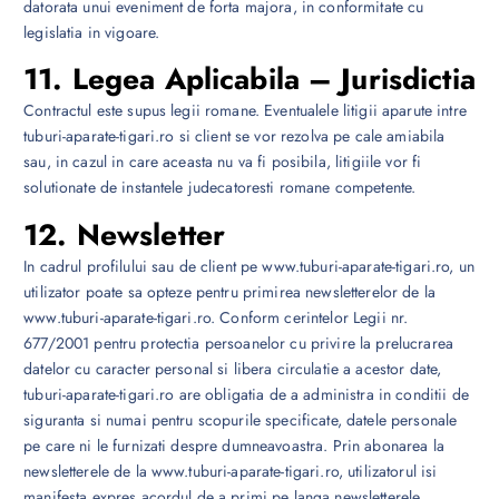
datorata unui eveniment de forta majora, in conformitate cu
legislatia in vigoare.
11. Legea Aplicabila – Jurisdictia
Contractul este supus legii romane. Eventualele litigii aparute intre
tuburi-aparate-tigari.ro si client se vor rezolva pe cale amiabila
sau, in cazul in care aceasta nu va fi posibila, litigiile vor fi
solutionate de instantele judecatoresti romane competente.
12. Newsletter
In cadrul profilului sau de client pe www.tuburi-aparate-tigari.ro, un
utilizator poate sa opteze pentru primirea newsletterelor de la
www.tuburi-aparate-tigari.ro. Conform cerintelor Legii nr.
677/2001 pentru protectia persoanelor cu privire la prelucrarea
datelor cu caracter personal si libera circulatie a acestor date,
tuburi-aparate-tigari.ro are obligatia de a administra in conditii de
siguranta si numai pentru scopurile specificate, datele personale
pe care ni le furnizati despre dumneavoastra. Prin abonarea la
newsletterele de la www.tuburi-aparate-tigari.ro, utilizatorul isi
manifesta expres acordul de a primi pe langa newsletterele