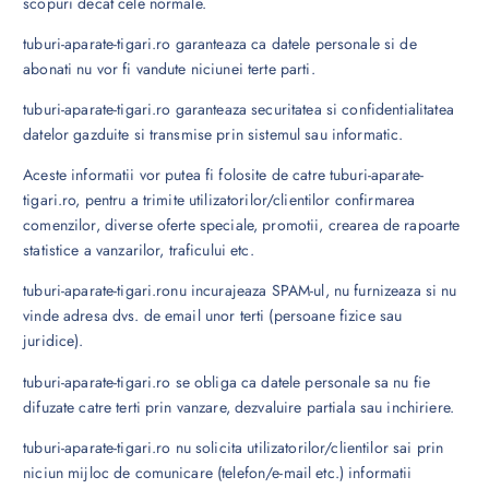
scopuri decat cele normale.
tuburi-aparate-tigari.ro garanteaza ca datele personale si de
abonati nu vor fi vandute niciunei terte parti.
tuburi-aparate-tigari.ro garanteaza securitatea si confidentialitatea
datelor gazduite si transmise prin sistemul sau informatic.
Aceste informatii vor putea fi folosite de catre tuburi-aparate-
tigari.ro, pentru a trimite utilizatorilor/clientilor confirmarea
comenzilor, diverse oferte speciale, promotii, crearea de rapoarte
statistice a vanzarilor, traficului etc.
tuburi-aparate-tigari.ronu incurajeaza SPAM-ul, nu furnizeaza si nu
vinde adresa dvs. de email unor terti (persoane fizice sau
juridice).
tuburi-aparate-tigari.ro se obliga ca datele personale sa nu fie
difuzate catre terti prin vanzare, dezvaluire partiala sau inchiriere.
tuburi-aparate-tigari.ro nu solicita utilizatorilor/clientilor sai prin
niciun mijloc de comunicare (telefon/e-mail etc.) informatii