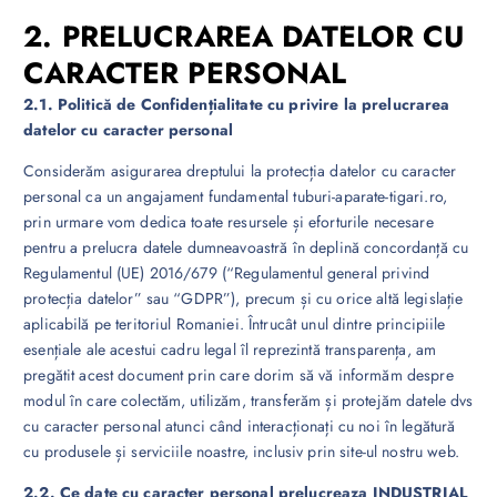
2. PRELUCRAREA DATELOR CU
CARACTER PERSONAL
2.1. Politică de Confidențialitate cu privire la prelucrarea
datelor cu caracter personal
Considerăm asigurarea dreptului la protecția datelor cu caracter
personal ca un angajament fundamental tuburi-aparate-tigari.ro,
prin urmare vom dedica toate resursele și eforturile necesare
pentru a prelucra datele dumneavoastră în deplină concordanță cu
Regulamentul (UE) 2016/679 (“Regulamentul general privind
protecția datelor” sau “GDPR”), precum și cu orice altă legislație
aplicabilă pe teritoriul Romaniei. Întrucât unul dintre principiile
esențiale ale acestui cadru legal îl reprezintă transparența, am
pregătit acest document prin care dorim să vă informăm despre
modul în care colectăm, utilizăm, transferăm și protejăm datele dvs
cu caracter personal atunci când interacționați cu noi în legătură
cu produsele și serviciile noastre, inclusiv prin site-ul nostru web.
2.2. Ce date cu caracter personal prelucreaza INDUSTRIAL