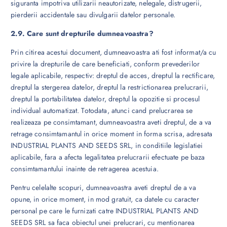
siguranta impotriva utilizarii neautorizate, nelegale, distrugerii,
pierderii accidentale sau divulgarii datelor personale.
2.9. Care sunt drepturile dumneavoastra?
Prin citirea acestui document, dumneavoastra ati fost informat/a cu
privire la drepturile de care beneficiati, conform prevederilor
legale aplicabile, respectiv: dreptul de acces, dreptul la rectificare,
dreptul la stergerea datelor, dreptul la restrictionarea prelucrarii,
dreptul la portabilitatea datelor, dreptul la opozitie si procesul
individual automatizat. Totodata, atunci cand prelucrarea se
realizeaza pe consimtamant, dumneavoastra aveti dreptul, de a va
retrage consimtamantul in orice moment in forma scrisa, adresata
INDUSTRIAL PLANTS AND SEEDS SRL, in conditiile legislatiei
aplicabile, fara a afecta legalitatea prelucrarii efectuate pe baza
consimtamantului inainte de retragerea acestuia.
Pentru celelalte scopuri, dumneavoastra aveti dreptul de a va
opune, in orice moment, in mod gratuit, ca datele cu caracter
personal pe care le furnizati catre INDUSTRIAL PLANTS AND
SEEDS SRL sa faca obiectul unei prelucrari, cu mentionarea