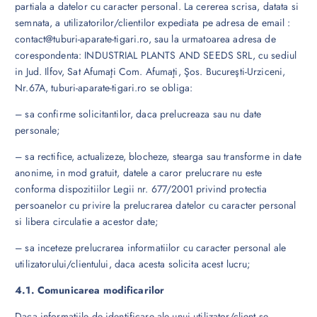
partiala a datelor cu caracter personal. La cererea scrisa, datata si
semnata, a utilizatorilor/clientilor expediata pe adresa de email :
contact@tuburi-aparate-tigari.ro, sau la urmatoarea adresa de
corespondenta: INDUSTRIAL PLANTS AND SEEDS SRL, cu sediul
in Jud. Ilfov, Sat Afumaţi Com. Afumaţi, Şos. Bucureşti-Urziceni,
Nr.67A, tuburi-aparate-tigari.ro se obliga:
– sa confirme solicitantilor, daca prelucreaza sau nu date
personale;
– sa rectifice, actualizeze, blocheze, stearga sau transforme in date
anonime, in mod gratuit, datele a caror prelucrare nu este
conforma dispozitiilor Legii nr. 677/2001 privind protectia
persoanelor cu privire la prelucrarea datelor cu caracter personal
si libera circulatie a acestor date;
– sa inceteze prelucrarea informatiilor cu caracter personal ale
utilizatorului/clientului, daca acesta solicita acest lucru;
4.1. Comunicarea modificarilor
Daca informatiile de identificare ale unui utilizator/client se