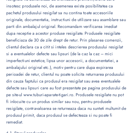
insotesc produsele noi, de asemenea exista posibilitatea ca
pachetul produsului resigilat sa nu contina toate accesoriile
originale, documentatia, instructiuni de utilizare sau asamblare sau
parti din ambalajul original. Recomandam verificarea imediat
dupa receptie a acestor produse resigilate. Produsele resigilate
beneficiaza de 30 de zile drept de retur. Prin plasarea comenzii,
clientul declara ca a citit si inteles descrierea produsului resigilat
si a eventualelor defecte sau lipsuri (de la caz la caz – mici
imperfectiuni estetice, lipsa unor accesorii, a documentatiei, a
ambalajului original etc.), motiv pentru care dupa expirarea
perioadei de retur, clientul nu poate solicita returnarea produsului
din cauza faptului ca produsul era resigilat sau avea eventualele
defecte sau lipsuri care au fost prezentate pe pagina produsului de
pe site-ul www.tuburi-aparate-tigari.ro. Produsele resigilate nu pot
fi inlocuite cu un produs similar sau nou, pentru produsele
resigilate, contravaloarea se returneaza daca nu sunteti multumit de
produsul primit, daca produsul se defecteaza si nu poate fi
remediat.
6.1. Stocul produselor