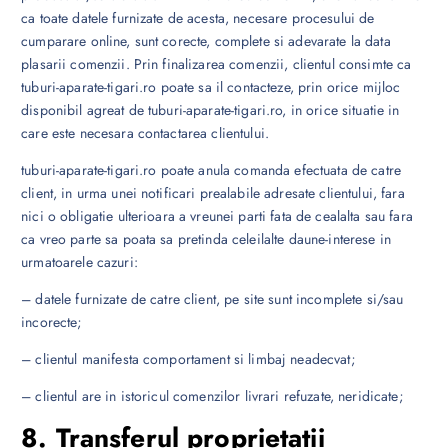
ca toate datele furnizate de acesta, necesare procesului de
cumparare online, sunt corecte, complete si adevarate la data
plasarii comenzii. Prin finalizarea comenzii, clientul consimte ca
tuburi-aparate-tigari.ro poate sa il contacteze, prin orice mijloc
disponibil agreat de tuburi-aparate-tigari.ro, in orice situatie in
care este necesara contactarea clientului.
tuburi-aparate-tigari.ro poate anula comanda efectuata de catre
client, in urma unei notificari prealabile adresate clientului, fara
nici o obligatie ulterioara a vreunei parti fata de cealalta sau fara
ca vreo parte sa poata sa pretinda celeilalte daune-interese in
urmatoarele cazuri:
– datele furnizate de catre client, pe site sunt incomplete si/sau
incorecte;
– clientul manifesta comportament si limbaj neadecvat;
– clientul are in istoricul comenzilor livrari refuzate, neridicate;
8. Transferul proprietatii