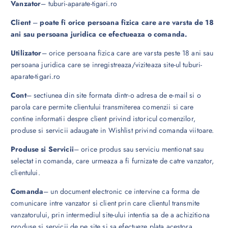
Vanzator
– tuburi-aparate-tigari.ro
Client
–
poate fi orice persoana fizica care are varsta de 18
ani sau persoana juridica ce efectueaza o comanda.
Utilizator
– orice persoana fizica care are varsta peste 18 ani sau
persoana juridica care se inregistreaza/viziteaza site-ul tuburi-
aparate-tigari.ro
Cont
– sectiunea din site formata dintr-o adresa de e-mail si o
parola care permite clientului transmiterea comenzii si care
contine informatii despre client privind istoricul comenzilor,
produse si servicii adaugate in Wishlist privind comanda viitoare.
Produse si Servicii
– orice produs sau serviciu mentionat sau
selectat in comanda, care urmeaza a fi furnizate de catre vanzator,
clientului.
Comanda
– un document electronic ce intervine ca forma de
comunicare intre vanzator si client prin care clientul transmite
vanzatorului, prin intermediul site-ului intentia sa de a achizitiona
produse si servicii de pe site si sa efectueze plata acestora.