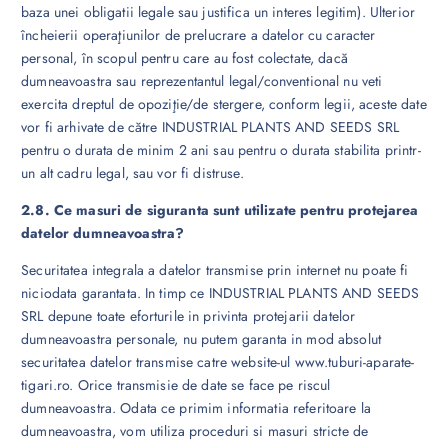
baza unei obligatii legale sau justifica un interes legitim). Ulterior
încheierii operaţiunilor de prelucrare a datelor cu caracter
personal, în scopul pentru care au fost colectate, dacă
dumneavoastra sau reprezentantul legal/conventional nu veti
exercita dreptul de opoziţie/de stergere, conform legii, aceste date
vor fi arhivate de către INDUSTRIAL PLANTS AND SEEDS SRL
pentru o durata de minim 2 ani sau pentru o durata stabilita printr-
un alt cadru legal, sau vor fi distruse.
2.8. Ce masuri de siguranta sunt utilizate pentru protejarea
datelor dumneavoastra?
Securitatea integrala a datelor transmise prin internet nu poate fi
niciodata garantata. In timp ce INDUSTRIAL PLANTS AND SEEDS
SRL depune toate eforturile in privinta protejarii datelor
dumneavoastra personale, nu putem garanta in mod absolut
securitatea datelor transmise catre website-ul www.tuburi-aparate-
tigari.ro. Orice transmisie de date se face pe riscul
dumneavoastra. Odata ce primim informatia referitoare la
dumneavoastra, vom utiliza proceduri si masuri stricte de