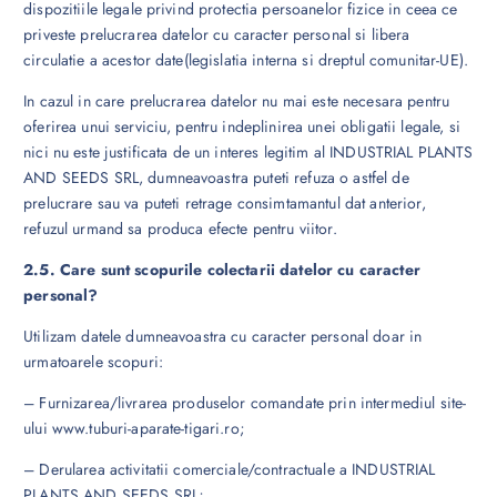
dispozitiile legale privind protectia persoanelor fizice in ceea ce
priveste prelucrarea datelor cu caracter personal si libera
circulatie a acestor date(legislatia interna si dreptul comunitar-UE).
In cazul in care prelucrarea datelor nu mai este necesara pentru
oferirea unui serviciu, pentru indeplinirea unei obligatii legale, si
nici nu este justificata de un interes legitim al INDUSTRIAL PLANTS
AND SEEDS SRL, dumneavoastra puteti refuza o astfel de
prelucrare sau va puteti retrage consimtamantul dat anterior,
refuzul urmand sa produca efecte pentru viitor.
2.5. Care sunt scopurile colectarii datelor cu caracter
personal?
Utilizam datele dumneavoastra cu caracter personal doar in
urmatoarele scopuri:
– Furnizarea/livrarea produselor comandate prin intermediul site-
ului www.tuburi-aparate-tigari.ro;
– Derularea activitatii comerciale/contractuale a INDUSTRIAL
PLANTS AND SEEDS SRL;