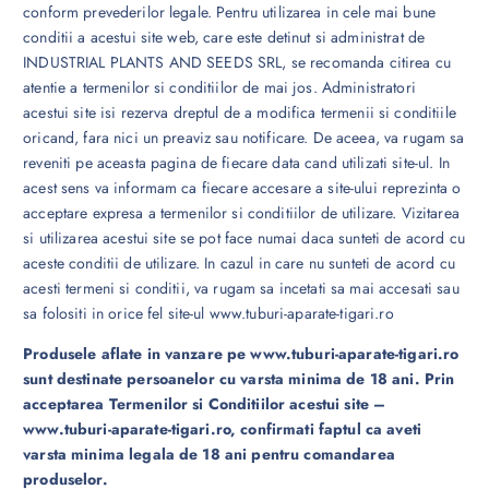
conform prevederilor legale. Pentru utilizarea in cele mai bune
conditii a acestui site web, care este detinut si administrat de
INDUSTRIAL PLANTS AND SEEDS SRL, se recomanda citirea cu
atentie a termenilor si conditiilor de mai jos. Administratori
acestui site isi rezerva dreptul de a modifica termenii si conditiile
oricand, fara nici un preaviz sau notificare. De aceea, va rugam sa
reveniti pe aceasta pagina de fiecare data cand utilizati site-ul. In
acest sens va informam ca fiecare accesare a site-ului reprezinta o
acceptare expresa a termenilor si conditiilor de utilizare. Vizitarea
si utilizarea acestui site se pot face numai daca sunteti de acord cu
aceste conditii de utilizare. In cazul in care nu sunteti de acord cu
acesti termeni si conditii, va rugam sa incetati sa mai accesati sau
sa folositi in orice fel site-ul www.tuburi-aparate-tigari.ro
Produsele aflate in vanzare pe www.tuburi-aparate-tigari.ro
sunt destinate persoanelor cu varsta minima de 18 ani. Prin
acceptarea Termenilor si Conditiilor acestui site –
www.tuburi-aparate-tigari.ro, confirmati faptul ca aveti
varsta minima legala de 18 ani pentru comandarea
produselor.