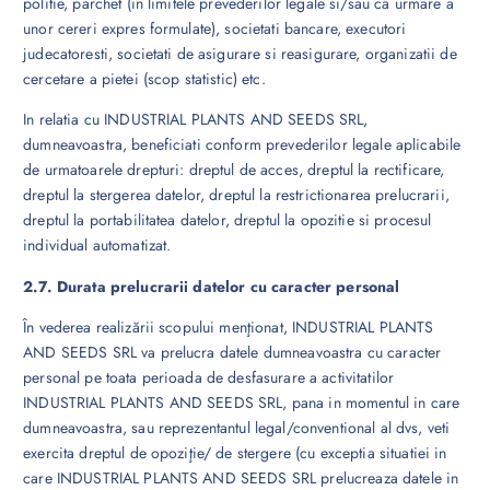
politie, parchet (in limitele prevederilor legale si/sau ca urmare a
unor cereri expres formulate), societati bancare, executori
judecatoresti, societati de asigurare si reasigurare, organizatii de
cercetare a pietei (scop statistic) etc.
In relatia cu INDUSTRIAL PLANTS AND SEEDS SRL,
dumneavoastra, beneficiati conform prevederilor legale aplicabile
de urmatoarele drepturi: dreptul de acces, dreptul la rectificare,
dreptul la stergerea datelor, dreptul la restrictionarea prelucrarii,
dreptul la portabilitatea datelor, dreptul la opozitie si procesul
individual automatizat.
2.7. Durata prelucrarii datelor cu caracter personal
În vederea realizării scopului menţionat, INDUSTRIAL PLANTS
AND SEEDS SRL va prelucra datele dumneavoastra cu caracter
personal pe toata perioada de desfasurare a activitatilor
INDUSTRIAL PLANTS AND SEEDS SRL, pana in momentul in care
dumneavoastra, sau reprezentantul legal/conventional al dvs, veti
exercita dreptul de opoziţie/ de stergere (cu exceptia situatiei in
care INDUSTRIAL PLANTS AND SEEDS SRL prelucreaza datele in