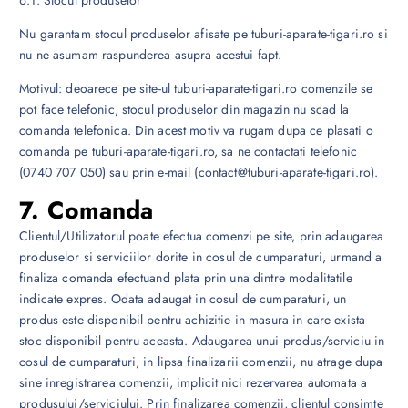
Nu garantam stocul produselor afisate pe tuburi-aparate-tigari.ro si
nu ne asumam raspunderea asupra acestui fapt.
Motivul: deoarece pe site-ul tuburi-aparate-tigari.ro comenzile se
pot face telefonic, stocul produselor din magazin nu scad la
comanda telefonica. Din acest motiv va rugam dupa ce plasati o
comanda pe tuburi-aparate-tigari.ro, sa ne contactati telefonic
(0740 707 050) sau prin e-mail (contact@tuburi-aparate-tigari.ro).
7. Comanda
Clientul/Utilizatorul poate efectua comenzi pe site, prin adaugarea
produselor si serviciilor dorite in cosul de cumparaturi, urmand a
finaliza comanda efectuand plata prin una dintre modalitatile
indicate expres. Odata adaugat in cosul de cumparaturi, un
produs este disponibil pentru achizitie in masura in care exista
stoc disponibil pentru aceasta. Adaugarea unui produs/serviciu in
cosul de cumparaturi, in lipsa finalizarii comenzii, nu atrage dupa
sine inregistrarea comenzii, implicit nici rezervarea automata a
produsului/serviciului. Prin finalizarea comenzii, clientul consimte