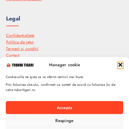
Legal
Confidentialitate
Politica de retur
Termeni si conditii
Contact
Manager cookie
Industial Plants and Seeds SRL
Cookie-urile ne ajuta sa va oferim servicii mai bune.
Prin folosirea site-ului, confirmati ca sunteti de acord cu folosirea lor de
catre tuburitigari.ro.
Soseaua Bucuresti-Urziceni, Nr. 67A
901003, Afumati, Ilfov , Romania
Accepta
( +4 ) 0740 707.050
Respinge