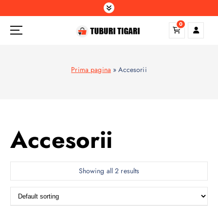
S
k
0
i
p
t
o
Prima pagina
»
Accesorii
c
o
n
t
e
Accesorii
n
t
Showing all 2 results