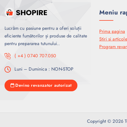
Meniu ra
Lucrăm cu pasiune pentru a oferi soluții
Prima pagina
eficiente fumătorilor și produse de calitate
Stiri si articol
pentru prepararea tutunului..
Program revan
( +4 ) 0740 707.050
Luni – Duminica : NON-STOP
Devino revanzator autorizat
Copyright © 2026 Tub