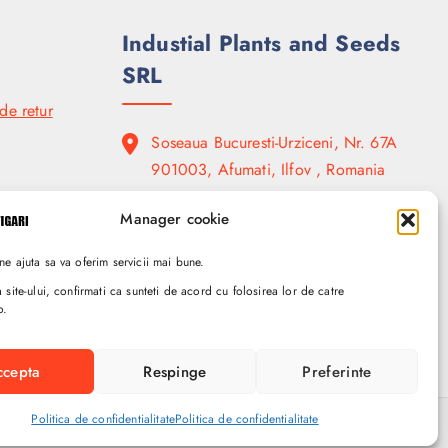
Industial Plants and Seeds
SRL
 de retur
Soseaua Bucuresti-Urziceni, Nr. 67A
901003, Afumati, Ilfov , Romania
( +4 ) 0740 707.050
Manager cookie
ne ajuta sa va oferim servicii mai bune.
a site-ului, confirmati ca sunteti de acord cu folosirea lor de catre
o.
ccepta
Respinge
Preferinte
Politica de confidentialitate
Politica de confidentialitate
s Ltd
cu
Aisa Codex