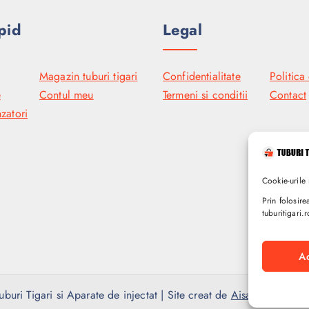
pid
Legal
Magazin tuburi tigari
Confidentialitate
Politica
e
Contul meu
Termeni si conditii
Contact
zatori
Cookie-urile 
Prin folosire
tuburitigari.r
A
uri Tigari si Aparate de injectat | Site creat de
Aisa Technologie