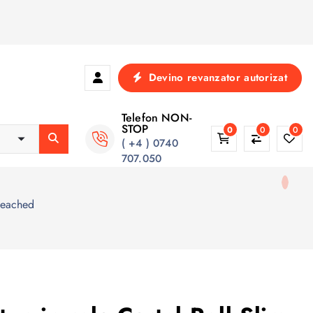
Devino revanzator autorizat
Telefon NON-
STOP
0
0
0
( +4 ) 0740
707.050
bleached