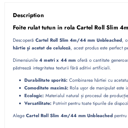
Description
Foite rulat tutun in rola Cartel Roll Sl
Descoperă
Cartel Roll Slim 4m/44 mm Unbleached
, o
hârtie și acetat de celuloză
, acest produs este perfect 
Dimensiunile
4 metri x 44 mm
oferă o cantitate generoas
păstrează integritatea texturii fără aditivi artificiali.
Durabilitate sporită:
Combinarea hârtiei cu acetatul
Comoditate maximă:
Rola ușor de manipulat este ide
Ecologic:
Materialul natural și procesul de producție
Versatilitate:
Potrivit pentru toate tipurile de dispoz
Alege
Cartel Roll Slim 4m/44 mm Unbleached
pentru o