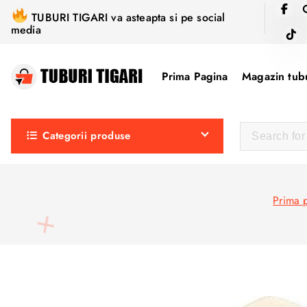
S
TUBURI TIGARI va asteapta si pe social
k
media
i
p
Prima Pagina
Magazin tubu
t
o
c
Categorii produse
o
n
t
e
Prima 
n
t