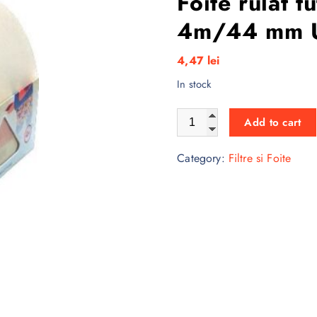
Foite rulat t
4m/44 mm U
4,47
lei
In stock
Foite rulat tutun in rola Ca
Add to cart
Category:
Filtre si Foite