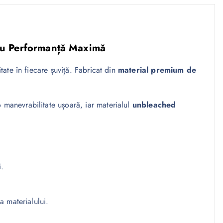
tru Performanță Maximă
itate în fiecare șuviță. Fabricat din
material premium de
 manevrabilitate ușoară, iar materialul
unbleached
i.
a materialului.