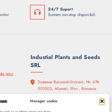
24/7 Suport
anilor
Suntem non-stop disponibili
Industial Plants and Seeds
SRL
 de retur
Soseaua Bucuresti-Urziceni, Nr. 67A
901003, Afumati, Ilfov , Romania
( +4 ) 0740 707.050
Manager cookie
ne ajuta sa va oferim servicii mai bune.