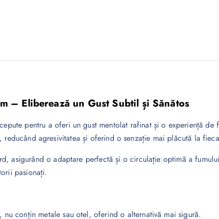
im – Eliberează un Gust Subtil și Sănătos
epute pentru a oferi un gust mentolat rafinat și o experiență de 
ui, reducând agresivitatea și oferind o senzație mai plăcută la fieca
ard, asigurând o adaptare perfectă și o circulație optimă a fumul
rii pasionați.
t, nu conțin metale sau otel, oferind o alternativă mai sigură.