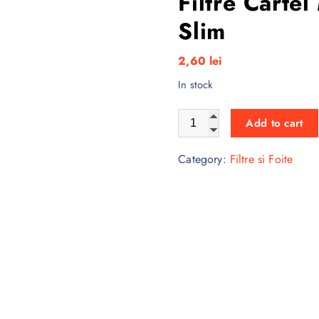
Filtre Carte
Slim
2,60
lei
In stock
Filtre Cartel Mentol 6/15 mm
Add to cart
Category:
Filtre si Foite