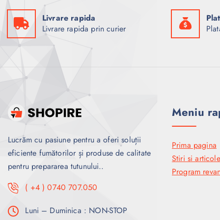
Livrare rapida
Pla
Livrare rapida prin curier
Plat
Meniu ra
Lucrăm cu pasiune pentru a oferi soluții
Prima pagina
eficiente fumătorilor și produse de calitate
Stiri si articol
pentru prepararea tutunului..
Program revan
( +4 ) 0740 707.050
Luni – Duminica : NON-STOP