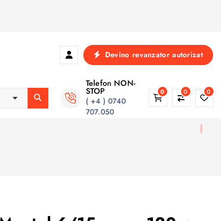
Devino revanzator autorizat
Telefon NON-
STOP
0
0
0
( +4 ) 0740
707.050