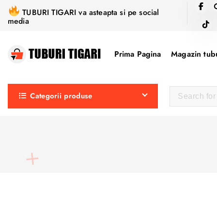
S
TUBURI TIGARI va asteapta si pe social
k
media
i
p
Prima Pagina
Magazin tubu
t
o
c
Categorii produse
o
n
t
e
n
t