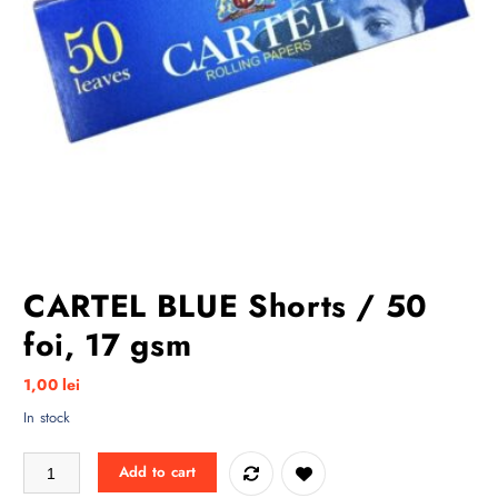
CARTEL BLUE Shorts / 50
foi, 17 gsm
1,00
lei
In stock
CARTEL BLUE Shorts / 50 foi, 17 gsm quantity
Add to cart