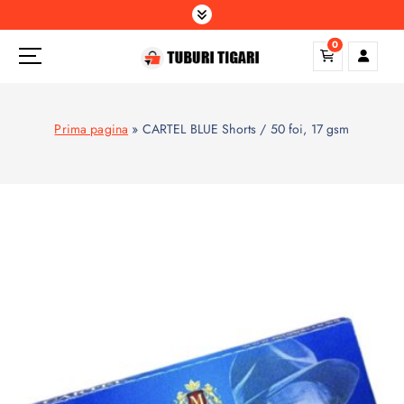
S
k
0
i
p
t
o
Prima pagina
»
CARTEL BLUE Shorts / 50 foi, 17 gsm
c
o
n
t
e
n
t