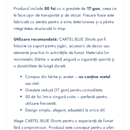
Produsul include
50 foi
cu o greutate de
17 gsm
, ceea ce
le face ușor de transportat și de stocat. Fiecare foaie este
fabricată cu atenție pentru a evita deteriorarea și a păstra
integritatea structurală în timp.
Utilizare recomandată:
CARTEL BLUE Shorts pot fi
folosite ca suport pentru țigări, accesorii de decor sau
elemente practice în activitățile de fumat. Materialul lor
non-metalic (hârtie + acetat) asigură o siguranță sporită și
o durabilitate de lungă durată.
Compus din hârtie și acetat –
nu conține metal
sau otel.
Greutate redusă (17 gsm) pentru comoditate.
50 de foi într-o singură cutie – perfectă pentru
utilizare frecventă.
Design simplu, elegant, adaptabil la orice stil.
Alege CARTEL BLUE Shorts pentru o experiență de fumat
fără compromisuri. Produsul este conceput pentru a oferi