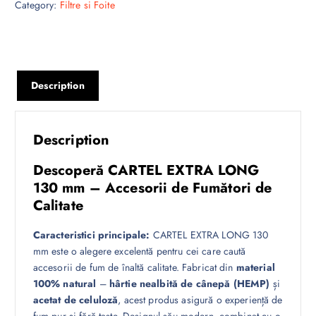
Category:
Filtre si Foite
Description
Description
Descoperă CARTEL EXTRA LONG
130 mm – Accesorii de Fumători de
Calitate
Caracteristici principale:
CARTEL EXTRA LONG 130
mm este o alegere excelentă pentru cei care caută
accesorii de fum de înaltă calitate. Fabricat din
material
100% natural
–
hârtie nealbită de cânepă (HEMP)
și
acetat de celuloză
, acest produs asigură o experiență de
fum pur și fără taste. Designul său modern, combinat cu o