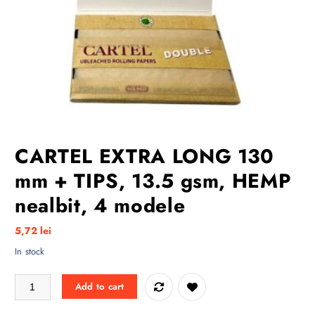
CARTEL EXTRA LONG 130
mm + TIPS, 13.5 gsm, HEMP
nealbit, 4 modele
5,72
lei
In stock
CARTEL EXTRA LONG 130 mm + TIPS, 13.5 gsm, HEMP nealbit, 4 mod
Add to cart