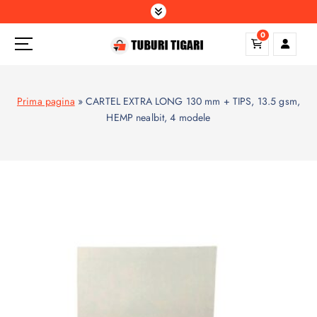
S
k
0
i
p
t
o
Prima pagina
»
CARTEL EXTRA LONG 130 mm + TIPS, 13.5 gsm,
c
HEMP nealbit, 4 modele
o
n
t
e
n
t