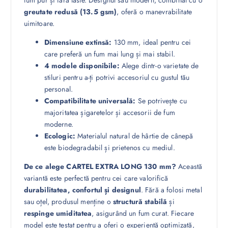
greutate redusă (13.5 gsm)
, oferă o manevrabilitate
uimitoare.
Dimensiune extinsă:
130 mm, ideal pentru cei
care preferă un fum mai lung și mai stabil.
4 modele disponibile:
Alege dintr-o varietate de
stiluri pentru a-ți potrivi accesoriul cu gustul tău
personal.
Compatibilitate universală:
Se potrivește cu
majoritatea șigaretelor și accesorii de fum
moderne.
Ecologic:
Materialul natural de hârtie de cânepă
este biodegradabil și prietenos cu mediul.
De ce alege CARTEL EXTRA LONG 130 mm?
Această
variantă este perfectă pentru cei care valorifică
durabilitatea, confortul și designul
. Fără a folosi metal
sau oțel, produsul menține o
structură stabilă
și
respinge umiditatea
, asigurând un fum curat. Fiecare
model este testat pentru a oferi o experiență optimizată,