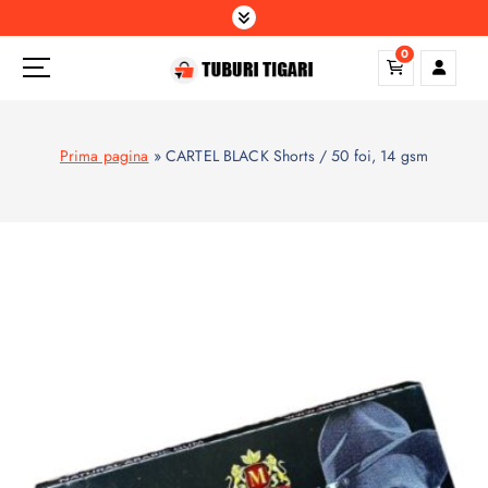
S
k
0
i
p
t
o
Prima pagina
»
CARTEL BLACK Shorts / 50 foi, 14 gsm
c
o
n
t
e
n
t