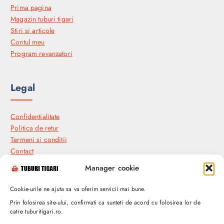
Prima pagina
Magazin tuburi tigari
Stiri si articole
Contul meu
Program revanzatori
Legal
Confidentialitate
Politica de retur
Termeni si conditii
Contact
Manager cookie
Industial Plants and Seeds SRL
Cookie-urile ne ajuta sa va oferim servicii mai bune.
Prin folosirea site-ului, confirmati ca sunteti de acord cu folosirea lor de
catre tuburitigari.ro.
Soseaua Bucuresti-Urziceni, Nr. 67A