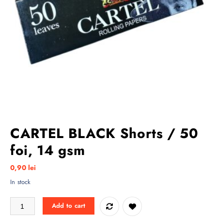
CARTEL BLACK Shorts / 50
foi, 14 gsm
0,90
lei
In stock
CARTEL BLACK Shorts / 50 foi, 14 gsm quantity
Add to cart