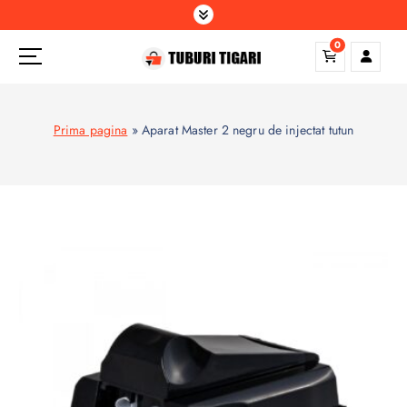
S
k
0
i
p
t
o
Prima pagina
»
Aparat Master 2 negru de injectat tutun
c
o
n
t
e
n
t