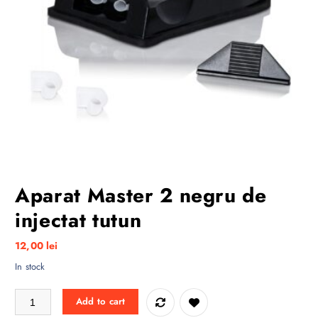
Aparat Master 2 negru de
injectat tutun
12,00
lei
In stock
Aparat Master 2 negru de injectat tutun quantity
Add to cart