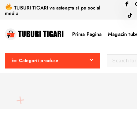
S
TUBURI TIGARI va asteapta si pe social
k
media
i
p
Prima Pagina
Magazin tubu
t
o
c
Categorii produse
o
n
t
e
n
t