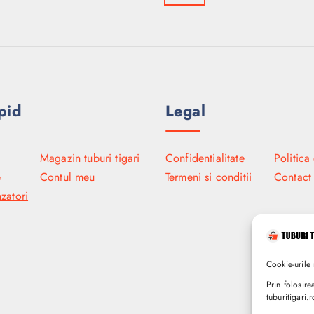
pid
Legal
Magazin tuburi tigari
Confidentialitate
Politica
e
Contul meu
Termeni si conditii
Contact
zatori
Cookie-urile 
Prin folosire
tuburitigari.r