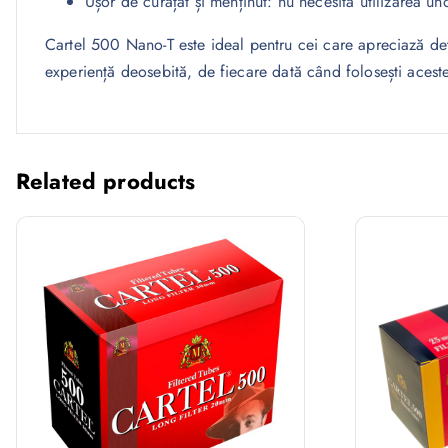
Ușor de curățat și menținut: nu necesită utilizarea u
Cartel 500 Nano-T este ideal pentru cei care apreciază deta
experiență deosebită, de fiecare dată când folosești aceste
Related products