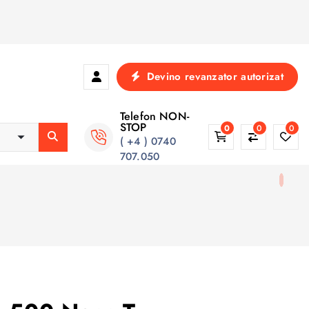
Devino revanzator autorizat
Telefon NON-
STOP
0
0
0
( +4 ) 0740
707.050