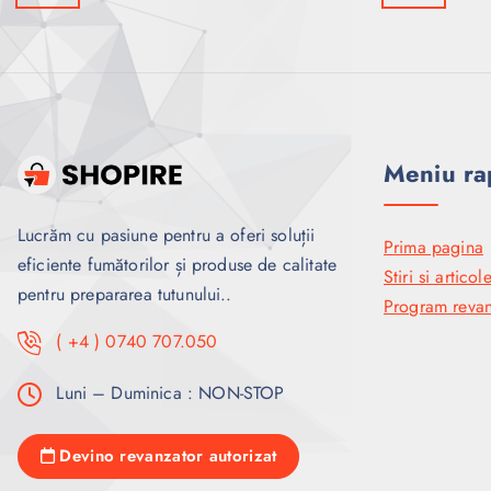
Meniu ra
Lucrăm cu pasiune pentru a oferi soluții
Prima pagina
eficiente fumătorilor și produse de calitate
Stiri si articol
pentru prepararea tutunului..
Program revan
( +4 ) 0740 707.050
Luni – Duminica : NON-STOP
Devino revanzator autorizat