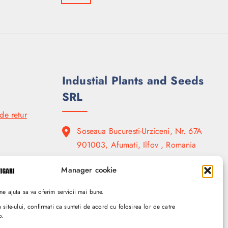
Industial Plants and Seeds
SRL
 de retur
Soseaua Bucuresti-Urziceni, Nr. 67A
901003, Afumati, Ilfov , Romania
( +4 ) 0740 707.050
Manager cookie
ne ajuta sa va oferim servicii mai bune.
a site-ului, confirmati ca sunteti de acord cu folosirea lor de catre
o.