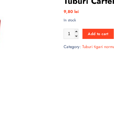
Tuburi Carte
9,80
lei
In stock
Tuburi Cartel 500 Nano-T qua
Add to cart
Category:
Tuburi tigari norm