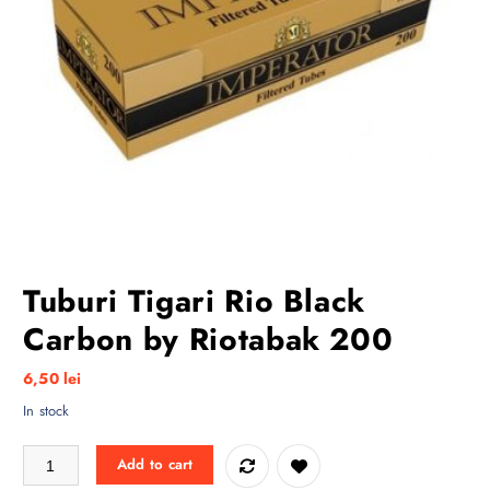
Tuburi Tigari Rio Black
Carbon by Riotabak 200
6,50
lei
In stock
Tuburi Tigari Rio Black Carbon by Riotabak 200 quantity
Add to cart