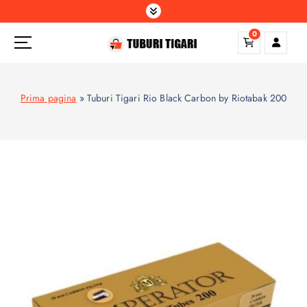
S
k
0
i
p
t
o
Prima pagina
»
Tuburi Tigari Rio Black Carbon by Riotabak 200
c
o
n
t
e
n
t