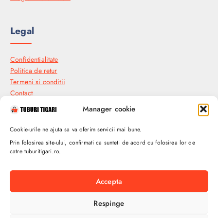
Legal
Confidentialitate
Politica de retur
Termeni si conditii
Contact
Manager cookie
Industial Plants and Seeds SRL
Cookie-urile ne ajuta sa va oferim servicii mai bune.
Prin folosirea site-ului, confirmati ca sunteti de acord cu folosirea lor de
catre tuburitigari.ro.
Soseaua Bucuresti-Urziceni, Nr. 67A
901003, Afumati, Ilfov , Romania
Accepta
( +4 ) 0740 707.050
Respinge