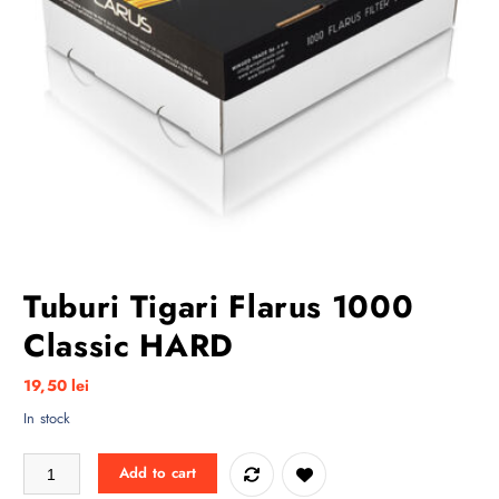
Tuburi Tigari Flarus 1000
Classic HARD
19,50
lei
In stock
Tuburi Tigari Flarus 1000 Classic HARD quantity
Add to cart