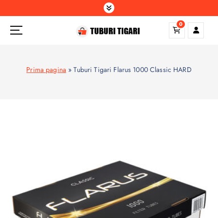
S
k
0
i
p
t
o
Prima pagina
»
Tuburi Tigari Flarus 1000 Classic HARD
c
o
n
t
e
n
t