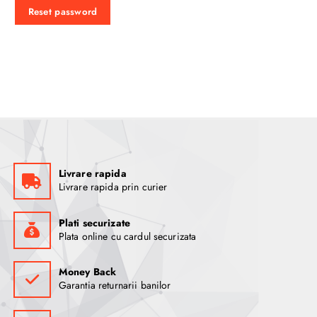
u
Reset password
i
r
e
d
Livrare rapida
Livrare rapida prin curier
Plati securizate
Plata online cu cardul securizata
Money Back
Garantia returnarii banilor