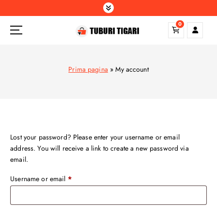
S
k
0
i
p
t
o
Prima pagina
»
My account
c
o
n
t
e
n
Lost your password? Please enter your username or email
t
address. You will receive a link to create a new password via
email.
R
Username or email
*
e
q