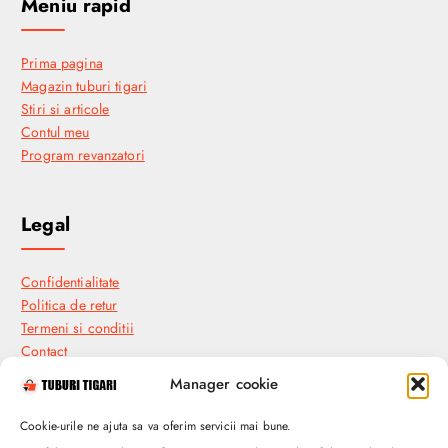
Meniu rapid
Prima pagina
Magazin tuburi tigari
Stiri si articole
Contul meu
Program revanzatori
Legal
Confidentialitate
Politica de retur
Termeni si conditii
Contact
Manager cookie
Industial Plants and Seeds SRL
Cookie-urile ne ajuta sa va oferim servicii mai bune.