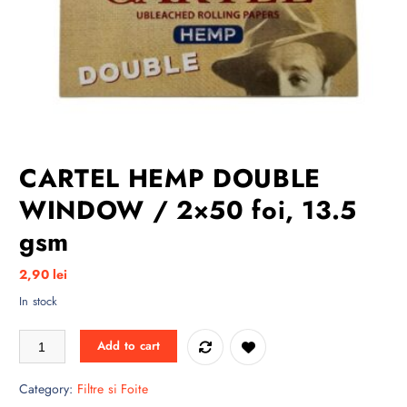
CARTEL HEMP DOUBLE
WINDOW / 2×50 foi, 13.5
gsm
2,90
lei
In stock
CARTEL HEMP DOUBLE WINDOW / 2x50 foi, 13.5 gsm quantity
Add to cart
Category:
Filtre si Foite