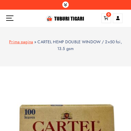
S
k
0
i
p
t
o
Prima pagina
»
CARTEL HEMP DOUBLE WINDOW / 2×50 foi,
c
13.5 gsm
o
n
t
e
n
t