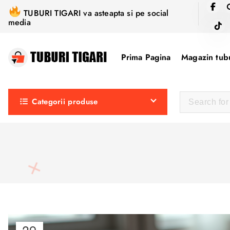
S
TUBURI TIGARI va asteapta si pe social
k
media
i
p
Prima Pagina
Magazin tubu
t
o
c
Categorii produse
o
n
t
e
n
t