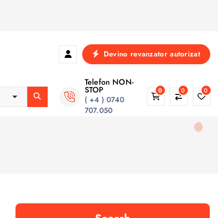
Devino revanzator autorizat
Telefon NON-
STOP
0
0
0
( +4 ) 0740
707.050