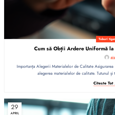
Tuburi tigar
Cum să Obții Ardere Uniformă la Ț
ai
Importanța Alegerii Materialelor de Calitate Asigurarea 
alegerea materialelor de calitate. Tutunul și
Citeste Tot 
29
APRIL