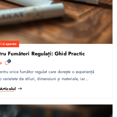
i si aparate
ru Fumători Regulați: Ghid Practic
0
sa
pentru orice fumător regulat care dorește o experiență
o varietate de stiluri, dimensiuni și materiale, iar…
Articolul