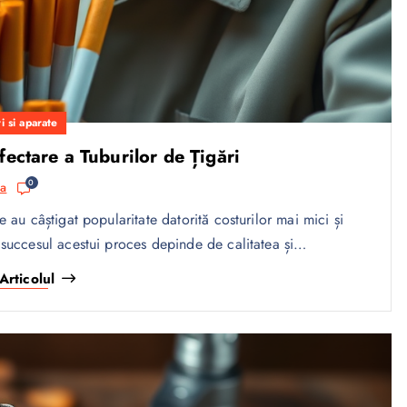
i si aparate
ectare a Tuburilor de Țigări
0
sa
te au câștigat popularitate datorită costurilor mai mici și
 succesul acestui proces depinde de calitatea și…
Articolul