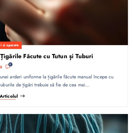
i si aparate
igările Făcute cu Tutun și Tuburi
0
sa
unei arderi uniforme la țigările făcute manual începe cu
 tuburile de țigări trebuie să fie de cea mai…
Articolul