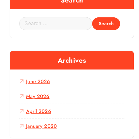
Search
S
e
a
r
c
Archives
h
f
o
June 2026
r
:
May 2026
April 2026
January 2020